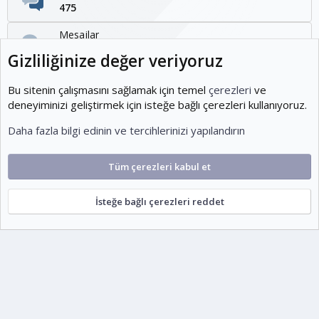
475
Mesajlar
1,095
Kullanıcılar
1,954
Son üye
KOEditor
Cookies
Ko-ParsV2
Türkçe (TR)
Şartlar ve kurallar
Gizlilik politikası
Yardım
Ana sayfa
R
S
escort
S
Gizliliğinize değer veriyoruz
Bu sitenin çalışmasını sağlamak için temel
çerezleri
ve
deneyiminizi geliştirmek için isteğe bağlı çerezleri kullanıyoruz.