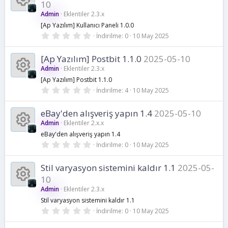
y
o
10
ı
k
l
Admin
Eklentiler 2.3.x
n
d
n
K
i
[Ap Yazılım] Kullanıcı Paneli 1.0.0
ı
z
0
İndirilme
0
10 May 2025
a
u
.
a
k
0
0
[Ap Yazılım] Postbit 1.1.0
2025-05-10
k
y
y
o
Admin
Eklentiler 2.3.x
ı
l
i
[Ap Yazılım] Postbit 1.1.0
n
d
n
0
K
İndirilme
4
10 May 2025
ı
.
z
k
0
a
u
a
0
eBay'den alışveriş yapın 1.4
2025-05-10
y
o
Admin
Eklentiler 2.x.x
ı
k
y
l
eBay'den alışveriş yapın 1.4
d
n
0
K
İndirilme
0
10 May 2025
i
ı
n
.
z
0
u
a
0
k
Stil varyasyon sistemini kaldır 1.1
2025-05-
a
y
10
ı
y
o
l
Admin
Eklentiler 2.3.x
k
d
K
Stil varyasyon sistemini kaldır 1.1
ı
n
n
z
0
İndirilme
0
10 May 2025
i
.
a
0