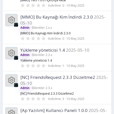
K
[MMO] TMS 1.0.0'ı İçe/Dışa Aktar
0
İndirilme
0
10 May 2025
.
a
0
0
[MMO] Bu Kaynağı Kim İndirdi 2.3.0
2025-
y
y
05-10
ı
l
Admin
Eklentiler 2.x.x
n
d
K
[MMO] Bu Kaynağı Kim İndirdi 2.3.0
ı
z
0
İndirilme
0
10 May 2025
a
.
a
0
0
Yükleme yöneticisi 1.4
2025-05-10
k
y
y
Admin
Eklentiler 2.3.x
ı
l
i
Yükleme yöneticisi 1.4
n
d
0
K
İndirilme
1
10 May 2025
ı
.
z
k
0
a
a
0
[NC] FriendsRequest 2.3.3 Düzeltme2
2025-
y
o
05-10
ı
k
y
l
Admin
Eklentiler 2.3.x
d
n
K
i
[NC] FriendsRequest 2.3.3 Düzeltme2
ı
n
z
0
İndirilme
3
10 May 2025
u
.
a
k
0
a
0
[Ap Yazılım] Kullanıcı Paneli 1.0.0
2025-05-
y