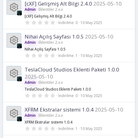
a
u
0
k
[cXF] Gelişmiş Alt Bilgi 2.4.0
2025-05-10
y
y
Admin
Eklentiler 2.x.x
ı
k
o
l
[cXF] Gelişmiş Alt Bilgi 2.4.0
n
d
0
K
İndirilme
0
10 May 2025
i
ı
.
n
z
0
a
a
0
k
Nihai Açılış Sayfası 1.0.5
2025-05-10
y
u
Admin
Eklentiler 2.x.x
ı
k
y
o
l
Nihai Açılış Sayfası 1.0.5
d
0
K
İndirilme
1
10 May 2025
i
ı
n
.
n
z
0
a
0
k
TeslaCloud Studios Eklenti Paketi 1.0.0
a
y
u
2025-05-10
ı
y
o
l
Admin
Eklentiler 2.x.x
k
d
K
TeslaCloud Studios Eklenti Paketi 1.0.0
ı
n
n
z
0
İndirilme
0
10 May 2025
i
.
a
0
a
u
0
k
XFRM Ekstralar sistemi 1.0.4
2025-05-10
y
y
Admin
Eklentiler 2.x.x
ı
k
o
l
XFRM Ekstralar sistemi 1.0.4
n
d
0
K
İndirilme
1
10 May 2025
i
ı
.
n
z
0