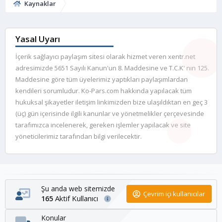
Kaynaklar
u
Yasal Uyarı
İçerik sağlayıcı paylaşım sitesi olarak hizmet veren xentr.net
adresimizde 5651 Sayılı Kanun'un 8. Maddesine ve T.C.K' nın 125.
Maddesine göre tüm üyelerimiz yaptıkları paylaşımlardan
kendileri sorumludur. Ko-Pars.com hakkında yapılacak tüm
hukuksal şikayetler iletişim linkimizden bize ulaşıldıktan en geç 3
(üç) gün içerisinde ilgili kanunlar ve yönetmelikler çerçevesinde
tarafımızca incelenerek, gereken işlemler yapılacak ve site
yöneticilerimiz tarafından bilgi verilecektir.
Şu anda web sitemizde
Çevrim içi kullanıcılar
Aktif Kullanıcı
165
Konular