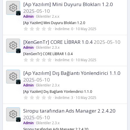
a
a
0
k
[Ap Yazılım] Mini Duyuru Blokları 1.2.0
y
u
2025-05-10
ı
k
y
o
l
Admin
Eklentiler 2.x.x
d
K
i
[Ap Yazılım] Mini Duyuru Blokları 1.2.0
ı
n
n
z
0
İndirilme
0
10 May 2025
.
a
k
0
a
u
0
[XenGenTr] CORE LİBRAR 1.0.4
2025-05-10
y
y
o
Admin
Eklentiler 2.3.x
ı
k
l
[XenGenTr] CORE LİBRAR 1.0.4
n
d
n
0
K
İndirilme
0
10 May 2025
i
ı
.
z
0
a
u
a
0
k
[Ap Yazılım] Dış Bağlantı Yönlendirici 1.1.0
y
2025-05-10
ı
k
y
o
l
Admin
Eklentiler 2.3.x
d
K
i
[Ap Yazılım] Dış Bağlantı Yönlendirici 1.1.0
ı
n
n
z
0
İndirilme
3
10 May 2025
.
a
k
0
a
u
0
Siropu tarafından Ads Manager 2 2.4.20
y
y
o
2025-05-10
ı
k
l
Admin
Eklentiler 2.3.x
n
d
n
Siropu tarafından Ads Manager 2 2.4.20
ı