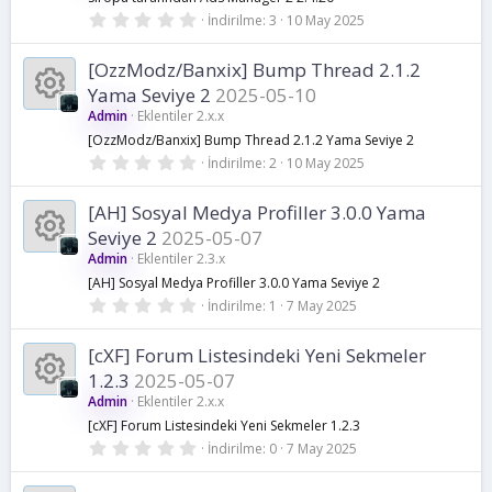
K
i
z
0
İndirilme
3
10 May 2025
a
u
.
a
k
0
0
[OzzModz/Banxix] Bump Thread 2.1.2
k
y
y
o
Yama Seviye 2
2025-05-10
ı
l
i
Admin
Eklentiler 2.x.x
n
d
n
K
[OzzModz/Banxix] Bump Thread 2.1.2 Yama Seviye 2
ı
z
k
0
İndirilme
2
10 May 2025
a
u
.
a
0
o
0
[AH] Sosyal Medya Profiller 3.0.0 Yama
k
y
y
Seviye 2
2025-05-07
ı
n
l
i
Admin
Eklentiler 2.3.x
n
d
K
[AH] Sosyal Medya Profiller 3.0.0 Yama Seviye 2
ı
u
z
k
0
İndirilme
1
7 May 2025
a
.
a
0
o
0
[cXF] Forum Listesindeki Yeni Sekmeler
k
y
y
1.2.3
2025-05-07
ı
n
l
i
Admin
Eklentiler 2.x.x
n
d
K
[cXF] Forum Listesindeki Yeni Sekmeler 1.2.3
ı
u
z
k
0
İndirilme
0
7 May 2025
a
.
a
0