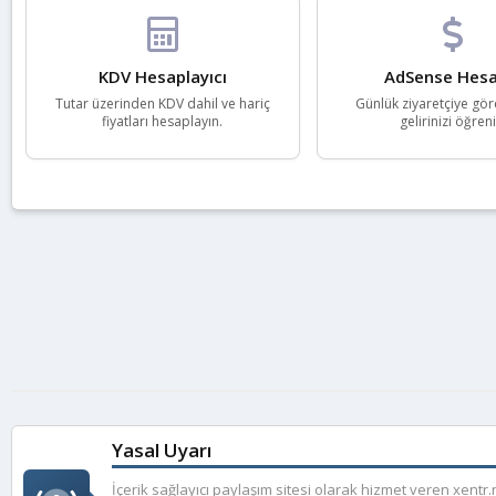
KDV Hesaplayıcı
AdSense Hesa
Tutar üzerinden KDV dahil ve hariç
Günlük ziyaretçiye gör
fiyatları hesaplayın.
gelirinizi öğreni
Yasal Uyarı
İçerik sağlayıcı paylaşım sitesi olarak hizmet veren xent