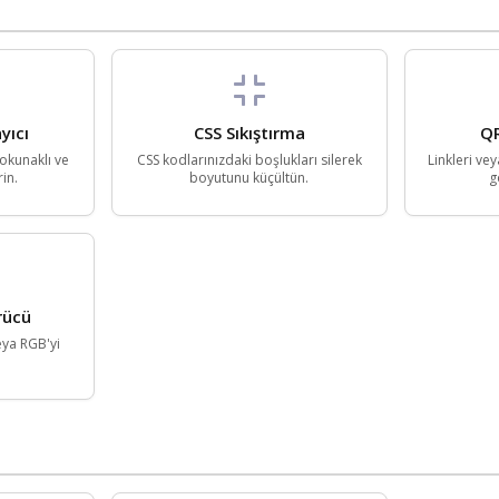
yıcı
CSS Sıkıştırma
QR
 okunaklı ve
CSS kodlarınızdaki boşlukları silerek
Linkleri ve
rin.
boyutunu küçültün.
g
rücü
eya RGB'yi