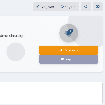
Giriş yap
Kayıt ol
rdımcı olmak için
Giriş yap
Kayıt ol