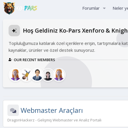
Forumlar
Neler y
Hoş Geldiniz Ko-Pars Xenforo & Knig
Topluluğumuza katılarak özel içeriklere erişin, tartışmalara kat
kaynaklar, ürünler ve özel destek sunuyoruz.
OUR RECENT MEMBERS
Webmaster Araçları
DragonHackerz - Gelişmiş Webmaster ve Analiz Portalı