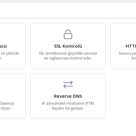
ucu
SSL Kontrolü
HTTP
e ve şehirde
SSL sertifikanızın geçerlilik süresini
Sunucu yan
n.
ve sağlayıcısını kontrol edin.
ko
Reverse DNS
(latency)
IP adresinden Hostname (PTR)
 ölçün.
kaydını sorgulayın.