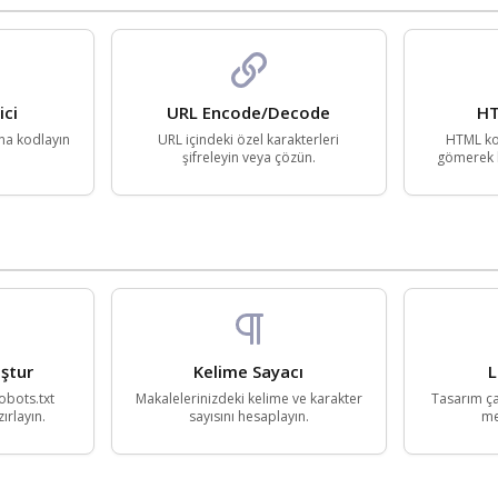
ici
URL Encode/Decode
HT
na kodlayın
URL içindeki özel karakterleri
HTML kod
şifreleyin veya çözün.
gömerek k
ştur
Kelime Sayacı
L
obots.txt
Makalelerinizdeki kelime ve karakter
Tasarım ça
ırlayın.
sayısını hesaplayın.
me