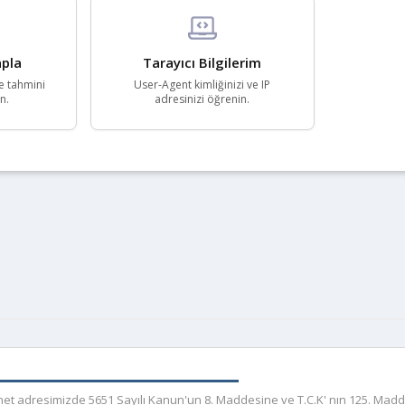
pla
Tarayıcı Bilgilerim
e tahmini
User-Agent kimliğinizi ve IP
n.
adresinizi öğrenin.
r.net adresimizde 5651 Sayılı Kanun'un 8. Maddesine ve T.C.K' nın 125. Mad