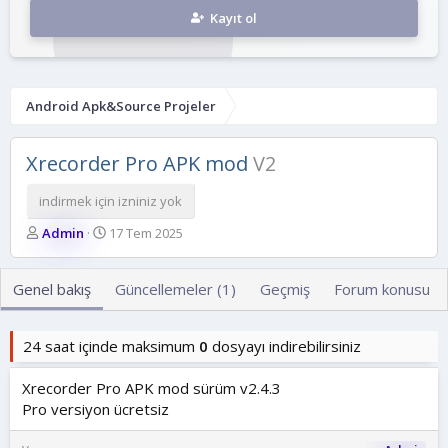
Kayıt ol
Android Apk&Source Projeler
Xrecorder Pro APK mod
V2
indirmek için izniniz yok
Y
O
Admin
17 Tem 2025
a
l
z
u
a
ş
Genel bakış
Güncellemeler (1)
Geçmiş
Forum konusu
r
t
u
r
24 saat içinde maksimum
0
dosyayı indirebilirsiniz
u
l
Xrecorder Pro APK mod sürüm v2.4.3
m
Pro versiyon ücretsiz
a
t
a