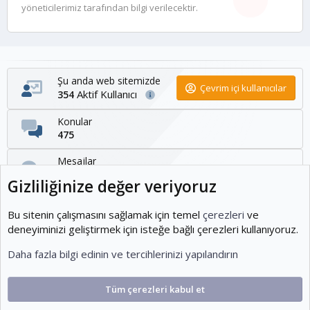
yöneticilerimiz tarafından bilgi verilecektir.
Şu anda web sitemizde
Çevrim içi kullanıcılar
Aktif Kullanıcı
354
Konular
475
Mesajlar
1,095
Gizliliğinize değer veriyoruz
Kullanıcılar
1,954
Bu sitenin çalışmasını sağlamak için temel
çerezleri
ve
deneyiminizi geliştirmek için isteğe bağlı çerezleri kullanıyoruz.
Son üye
Daha fazla bilgi edinin ve tercihlerinizi yapılandırın
KOEditor
Tüm çerezleri kabul et
Cookies
Ko-ParsV2
Türkçe (TR)