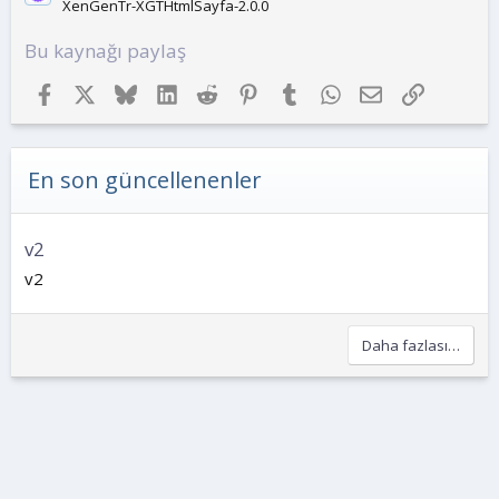
XenGenTr-XGTHtmlSayfa-2.0.0
Bu kaynağı paylaş
Facebook
X
Bluesky
LinkedIn
Reddit
Pinterest
Tumblr
WhatsApp
E-posta
Link
En son güncellenenler
v2
v2
Daha fazlası…