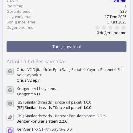
Yazar
Admin
r
İndirilme
1
i
Görüntüleme
839
h
İlk yayınlama
17 Tem 2025
i
Son güncelleme
5 Kas 2025
0
Değerlendirme
.
0 değerlendirme
0
0
y
Tartışmaya katıl
ı
l
d
Admin ait diğer kaynakar
ı
z
Orius V2 Dijital Ürün Epin Satış Scripti ⭐ Yayıncı Sistemi ⭐ Full
Kaynak ikonu
Açık Kaynak ⭐
Orius V2 epin
Xengentr v11 styl tema
Kaynak ikonu
Xengentr v11
[BS] Similar threads Türkçe dil paketi 1.0.0
Kaynak ikonu
[BS] Similar threads Türkçe dil paketi 1.0.0
[BS] Similar threads - Benzer konular sistemi 2.2.6
Benzer konular sistemi 2.2.6
XenGenTr-XGTHtmlSayfa-2.0.0