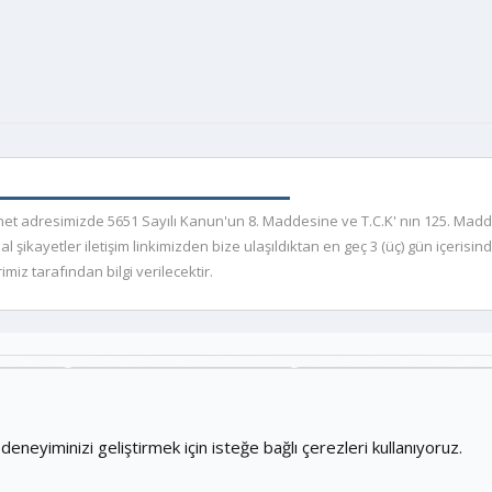
r.net adresimizde 5651 Sayılı Kanun'un 8. Maddesine ve T.C.K' nın 125. Mad
kayetler iletişim linkimizden bize ulaşıldıktan en geç 3 (üç) gün içerisind
miz tarafından bilgi verilecektir.
Konular
Mesajlar
nıcılar
475
1,095
deneyiminizi geliştirmek için isteğe bağlı çerezleri kullanıyoruz.