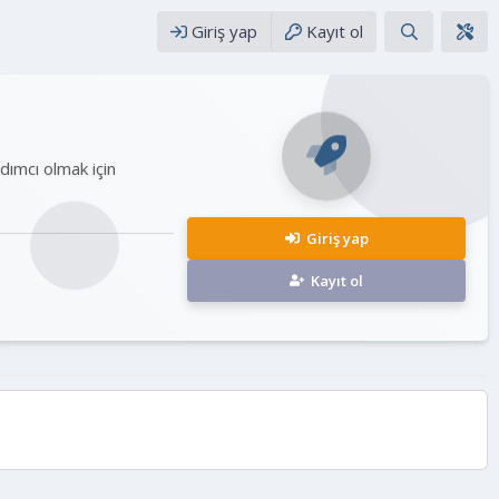
Giriş yap
Kayıt ol
rdımcı olmak için
Giriş yap
Kayıt ol