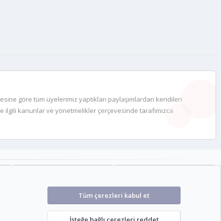
desine göre tüm üyelerimiz yaptıkları paylaşımlardan kendileri
e ilgili kanunlar ve yönetmelikler çerçevesinde tarafımızca
Kullanıcılar
Son üye
1,954
KOEditor
Tüm çerezleri kabul et
İsteğe bağlı çerezleri reddet
Şartlar ve kurallar
Gizlilik politikası
Yardım
Ana sayfa
R