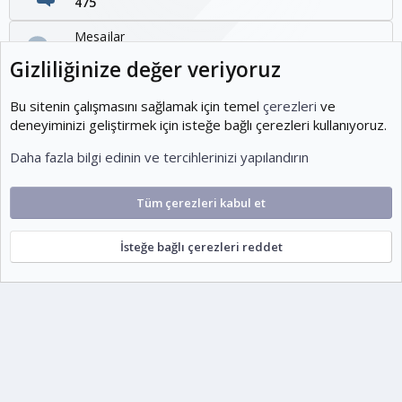
475
Mesajlar
1,095
Gizliliğinize değer veriyoruz
Kullanıcılar
1,954
Bu sitenin çalışmasını sağlamak için temel
çerezleri
ve
deneyiminizi geliştirmek için isteğe bağlı çerezleri kullanıyoruz.
Son üye
Daha fazla bilgi edinin ve tercihlerinizi yapılandırın
KOEditor
Tüm çerezleri kabul et
Cookies
Ko-ParsV2
Türkçe (TR)
İsteğe bağlı çerezleri reddet
Şartlar ve kurallar
Gizlilik politikası
Yardım
Ana sayfa
R
S
escort
S