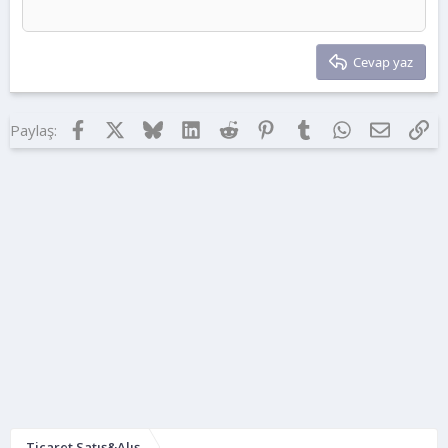
Verdana
Cevap yaz
Facebook
X
Bluesky
LinkedIn
Reddit
Pinterest
Tumblr
WhatsApp
E-posta
Lin
Paylaş:
Ticaret Satış&Alış