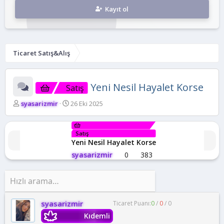
Kayıt ol
Ticaret Satış&Alış
Yeni Nesil Hayalet Korse
Satış
K
B
syasarizmir
26 Eki 2025
o
a
n
ş
b
l
Satış
u
a
Yeni Nesil Hayalet Korse
y
n
syasarizmir
0
383
u
g
b
ı
a
ç
ş
t
l
a
a
r
syasarizmir
Ticaret Puanı:
0
/
0
/
0
t
i
Kıdemli
a
h