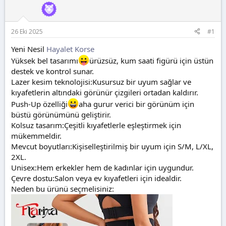
n
i
26 Eki 2025
#1
Yeni Nesil
Hayalet Korse
Yüksek bel tasarımı
ürüzsüz, kum saati figürü için üstün
destek ve kontrol sunar.
Lazer kesim teknolojisi:Kusursuz bir uyum sağlar ve
kıyafetlerin altındaki görünür çizgileri ortadan kaldırır.
Push-Up özelliği
aha gurur verici bir görünüm için
büstü görünümünü geliştirir.
Kolsuz tasarım:Çeşitli kıyafetlerle eşleştirmek için
mükemmeldir.
Mevcut boyutları:Kişiselleştirilmiş bir uyum için S/M, L/XL,
2XL.
Unisex:Hem erkekler hem de kadınlar için uygundur.
Çevre dostu:Salon veya ev kıyafetleri için idealdir.
Neden bu ürünü seçmelisiniz: