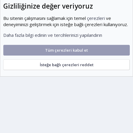
1,095
Gizliliğinize değer veriyoruz
Kullanıcılar
1,954
Bu sitenin çalışmasını sağlamak için temel
çerezleri
ve
deneyiminizi geliştirmek için isteğe bağlı çerezleri kullanıyoruz.
Son üye
Daha fazla bilgi edinin ve tercihlerinizi yapılandırın
KOEditor
Tüm çerezleri kabul et
Cookies
Ko-ParsV2
Türkçe (TR)
İsteğe bağlı çerezleri reddet
Şartlar ve kurallar
Gizlilik politikası
Yardım
Ana sayfa
R
S
escort
S