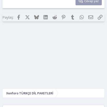
Cevap yaz
Facebook
X
Bluesky
LinkedIn
Reddit
Pinterest
Tumblr
WhatsApp
E-posta
Lin
Paylaş:
Xenforo TÜRKÇE DİL PAKETLERİ