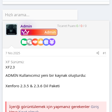
t
i
a
h
n
i
Admin
Ticaret Puanı:
0
/
0
/
0
Admin
7 Nis 2025
#1
XF Sürümü
XF2.3
ADMİN Kullanıcımız yeni bir kaynak oluşturdu:
Xenforo 2.3.5 & 2.3.6 Dil Paketi
İçeriği görüntülemek için yapmanız gerekenler
Giriş
Veya
Kayıt olmak
.