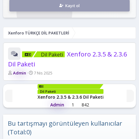
Kayıt ol
Xenforo TÜRKÇE DİL PAKETLERİ
Xenforo 2.3.5 & 2.3.6
Dil Paketi
Dil Paketi
K
B
Admin
7 Nis 2025
o
a
n
ş
b
l
Dil Paketi
u
a
Xenforo 2.3.5 & 2.3.6 Dil Paketi
y
n
Admin
1
842
u
g
b
ı
a
ç
Bu tartışmayı görüntüleyen kullanıcılar
ş
t
l
a
(Total:0)
a
r