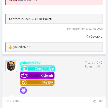
Xenforo 2.3.5 & 2.3.6 Dil Paketi
Son düzenleme:
22 Nis 2025
Cevapla
yokedici767
T
e
p
k
yokedici767
Ticaret
0
/
0
i
Puanı:
/
0
l
Zengin Üye
e
Kıdemli
r
:
Saygın
12 Nis 2025
#2