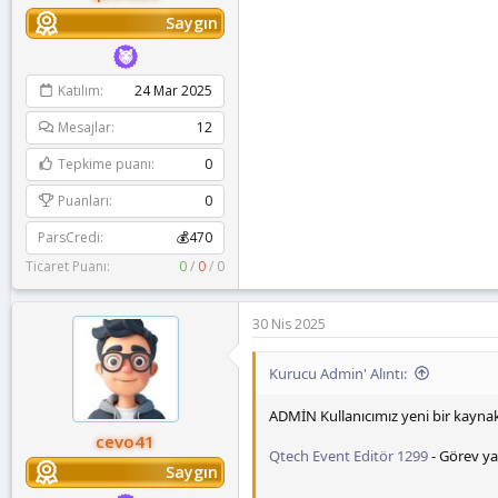
Saygın
Katılım
24 Mar 2025
Mesajlar
12
Tepkime puanı
0
Puanları
0
ParsCredi
💰470
Ticaret Puanı:
0
/
0
/
0
30 Nis 2025
Kurucu Admin' Alıntı:
ADMİN Kullanıcımız yeni bir kayna
cevo41
Qtech Event Editör 1299
- Görev ya
Saygın