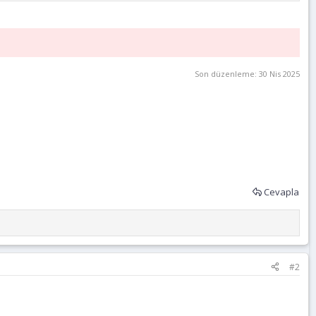
Son düzenleme:
30 Nis 2025
Cevapla
#2