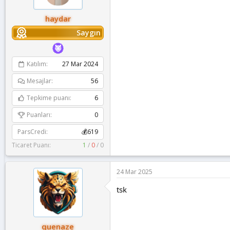
:
haydar
Saygın
Katılım
27 Mar 2024
Mesajlar
56
Tepkime puanı
6
Puanları
0
ParsCredi
💰619
Ticaret Puanı:
1
/
0
/
0
24 Mar 2025
tsk
quenaze