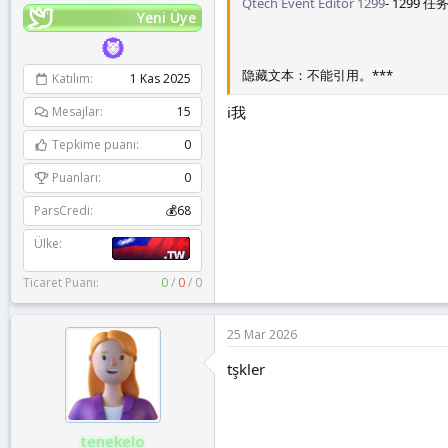
Qtech Event Editor 1299
- 1299 
Yeni Üye
隐藏文本：不能引用。***
Katılım
1 Kas 2025
i我
Mesajlar
15
Tepkime puanı
0
Puanları
0
ParsCredi
💰68
Ülke
Ticaret Puanı:
0
/
0
/
0
25 Mar 2026
tşkler
tenekelo