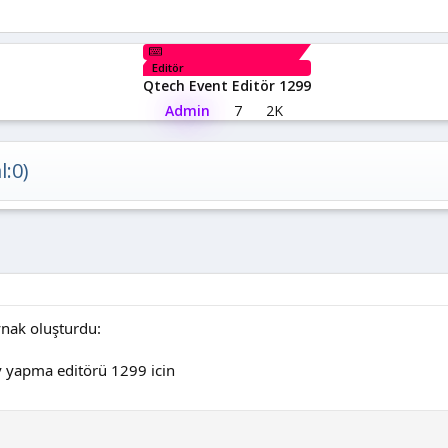
Editör
Qtech Event Editör 1299
Admin
7
2K
l:0)
ynak oluşturdu:
 yapma editörü 1299 icin