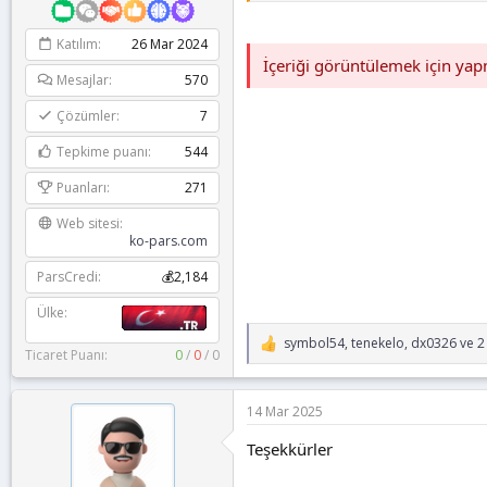
Katılım
26 Mar 2024
İçeriği görüntülemek için ya
Mesajlar
570
Çözümler
7
Tepkime puanı
544
Puanları
271
Web sitesi
ko-pars.com
ParsCredi
💰2,184
Ülke
symbol54
,
tenekelo
,
dx0326
ve 2 
T
Ticaret Puanı:
0
/
0
/
0
e
p
k
14 Mar 2025
i
l
Teşekkürler
e
r