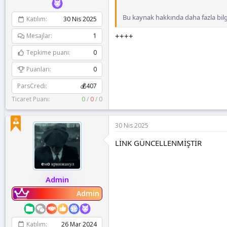
Bu kaynak hakkında daha fazla bilgi 
Katılım
30 Nis 2025
++++
Mesajlar
1
Tepkime puanı
0
Puanları
0
ParsCredi
💰407
Ticaret Puanı:
0
/
0
/
0
30 Nis 2025
LİNK GÜNCELLENMİŞTİR
Admin
Admin
Katılım
26 Mar 2024