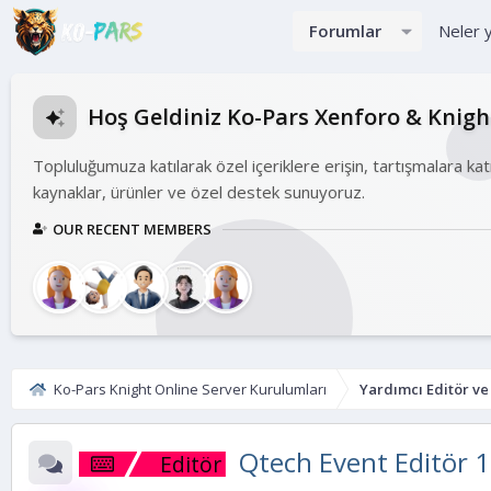
Forumlar
Neler 
Hoş Geldiniz Ko-Pars Xenforo & Knig
Topluluğumuza katılarak özel içeriklere erişin, tartışmalara kat
kaynaklar, ürünler ve özel destek sunuyoruz.
OUR RECENT MEMBERS
Ko-Pars Knight Online Server Kurulumları
Yardımcı Editör v
Qtech Event Editör 
Editör