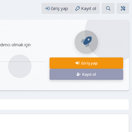
Giriş yap
Kayıt ol
rdımcı olmak için
Giriş yap
Kayıt ol