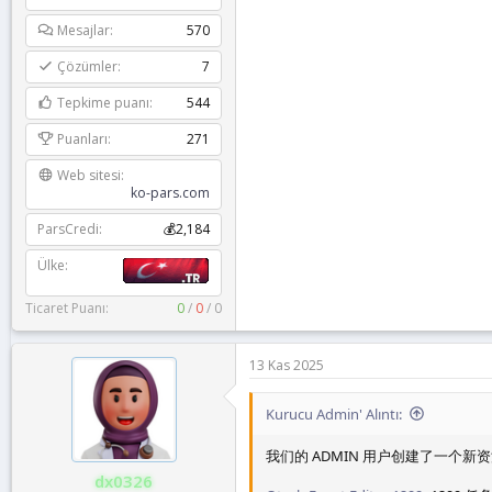
Mesajlar
570
Çözümler
7
Tepkime puanı
544
Puanları
271
Web sitesi
ko-pars.com
ParsCredi
💰2,184
Ülke
Ticaret Puanı:
0
/
0
/
0
13 Kas 2025
Kurucu Admin' Alıntı:
我们的 ADMIN 用户创建了一个新
dx0326