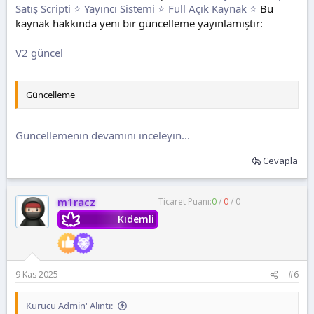
Satış Scripti ⭐ Yayıncı Sistemi ⭐ Full Açık Kaynak ⭐
Bu
kaynak hakkında yeni bir güncelleme yayınlamıştır:
V2 güncel
Güncelleme
Güncellemenin devamını inceleyin...
Cevapla
m1racz
Ticaret Puanı:
0
/
0
/
0
Kıdemli
9 Kas 2025
#6
Kurucu Admin' Alıntı: