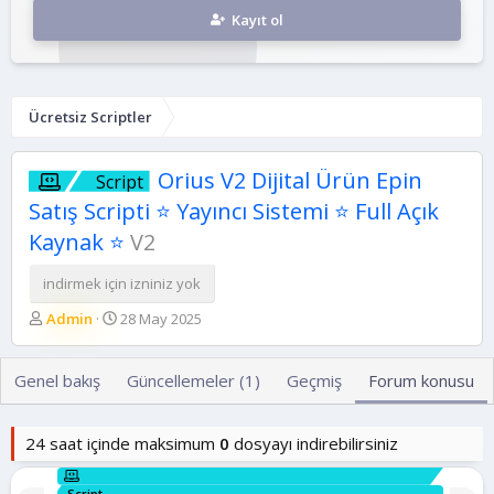
Kayıt ol
Ücretsiz Scriptler
Orius V2 Dijital Ürün Epin
Script
Satış Scripti ⭐ Yayıncı Sistemi ⭐ Full Açık
Kaynak ⭐
V2
indirmek için izniniz yok
K
B
Admin
28 May 2025
o
a
n
ş
b
l
Genel bakış
Güncellemeler (1)
Geçmiş
Forum konusu
u
a
y
n
u
g
24 saat içinde maksimum
0
dosyayı indirebilirsiniz
b
ı
a
ç
Script