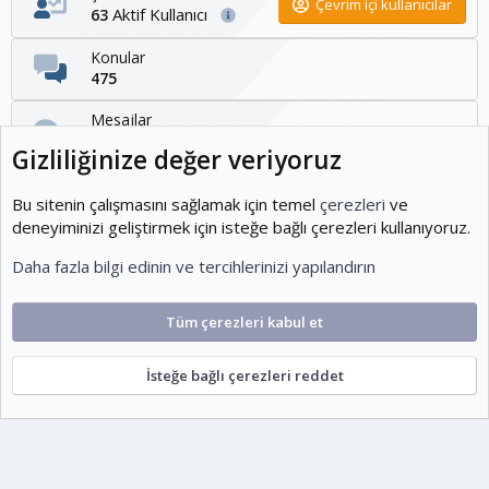
Çevrim içi kullanıcılar
Aktif Kullanıcı
63
Konular
475
Mesajlar
1,095
Kullanıcılar
1,954
Son üye
KOEditor
Cookies
Ko-ParsV2
Türkçe (TR)
Şartlar ve kurallar
Gizlilik politikası
Yardım
Ana sayfa
R
S
escort
S
Gizliliğinize değer veriyoruz