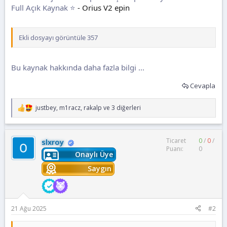
Full Açık Kaynak ⭐
- Orius V2 epin
Ekli dosyayı görüntüle 357
Bu kaynak hakkında daha fazla bilgi ...
Cevapla
justbey
,
m1racz
,
rakalp
ve 3 diğerleri
T
e
p
k
Ticaret
0
/
0
/
slxroy
i
Puanı:
0
l
Onaylı Üye
e
r
Saygın
:
21 Ağu 2025
#2