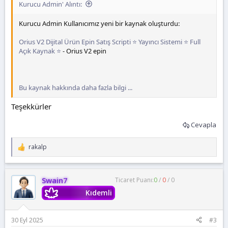
Kurucu Admin' Alıntı:
Kurucu Admin Kullanıcımız yeni bir kaynak oluşturdu:
Orius V2 Dijital Ürün Epin Satış Scripti ⭐ Yayıncı Sistemi ⭐ Full
Açık Kaynak ⭐
- Orius V2 epin
Bu kaynak hakkında daha fazla bilgi ...
Teşekkürler
Cevapla
rakalp
T
e
p
k
Swain7
Ticaret Puanı:
0
/
0
/
0
i
l
Kıdemli
e
r
:
30 Eyl 2025
#3