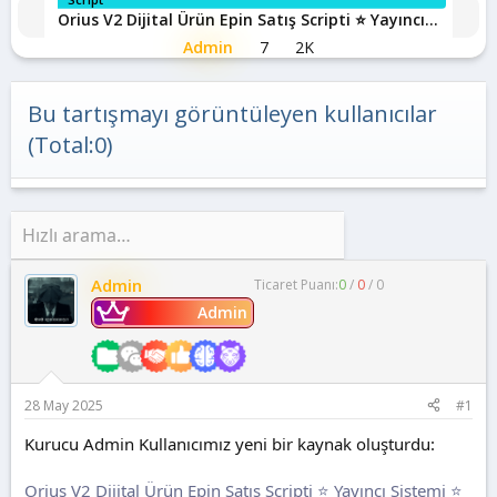
ş
t
Orius V2 Dijital Ürün Epin Satış Scripti ⭐ Yayıncı
l
a
Sistemi ⭐ Full Açık Kaynak ⭐
a
r
Admin
7
2K
t
i
a
h
n
i
Bu tartışmayı görüntüleyen kullanıcılar
(Total:0)
Admin
Ticaret Puanı:
0
/
0
/
0
Admin
28 May 2025
#1
Kurucu Admin Kullanıcımız yeni bir kaynak oluşturdu:
Orius V2 Dijital Ürün Epin Satış Scripti ⭐ Yayıncı Sistemi ⭐