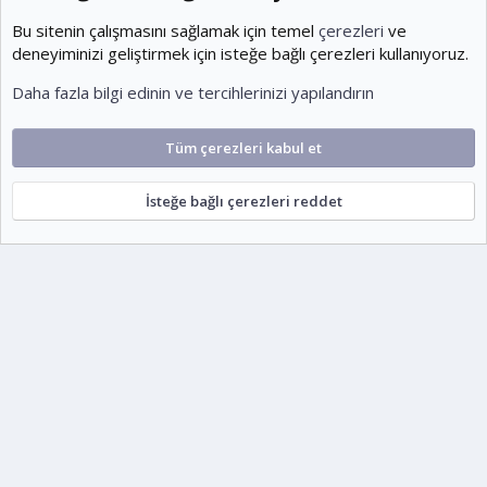
Kullanıcılar
1,954
Bu sitenin çalışmasını sağlamak için temel
çerezleri
ve
deneyiminizi geliştirmek için isteğe bağlı çerezleri kullanıyoruz.
Son üye
Daha fazla bilgi edinin ve tercihlerinizi yapılandırın
KOEditor
Tüm çerezleri kabul et
Cookies
Ko-ParsV2
Türkçe (TR)
İsteğe bağlı çerezleri reddet
Şartlar ve kurallar
Gizlilik politikası
Yardım
Ana sayfa
R
S
escort
S