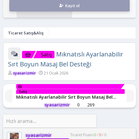
Kayıt ol
Ticaret Satış&Alış
Mıknatıslı Ayarlanabilir
Satış
Sırt Boyun Masaj Bel Desteği
K
B
syasarizmir
21 Ocak 2026
o
a
n
ş
b
l
Satış
u
a
Mıknatıslı Ayarlanabilir Sırt Boyun Masaj Bel
y
n
Desteği
syasarizmir
0
269
u
g
b
ı
a
ç
ş
t
l
a
a
r
syasarizmir
Ticaret Puanı:
0
/
0
/
0