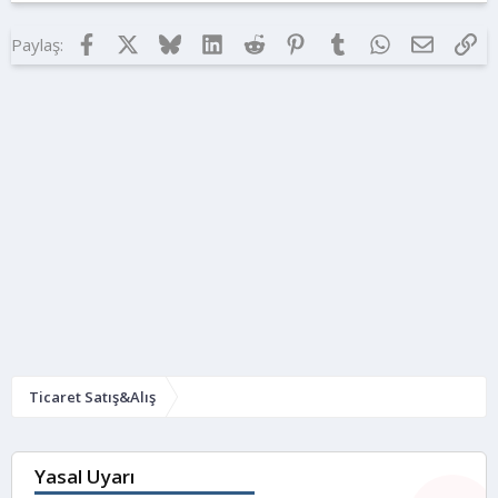
Facebook
X
Bluesky
LinkedIn
Reddit
Pinterest
Tumblr
WhatsApp
E-posta
Lin
Paylaş:
Ticaret Satış&Alış
Yasal Uyarı