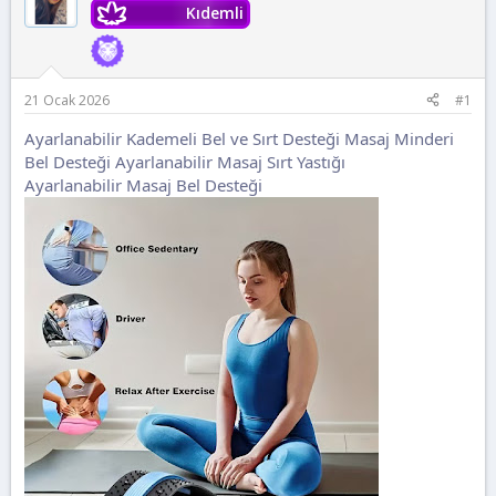
t
i
Kıdemli
a
h
n
i
21 Ocak 2026
#1
Ayarlanabilir Kademeli Bel ve Sırt Desteği Masaj Minderi
Bel Desteği Ayarlanabilir Masaj Sırt Yastığı
Ayarlanabilir Masaj Bel Desteği