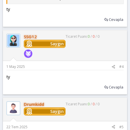
ty
Cevapla
SSG12
Ticaret Puanı:
0
/
0
/
0
Saygın
1 May 2025
#4
ty
Cevapla
Drumkidd
Ticaret Puanı:
0
/
0
/
0
Saygın
22 Tem 2025
#5