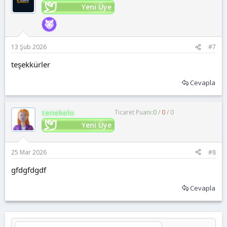
Yeni Üye
13 Şub 2026
#7
teşekkürler
Cevapla
tenekelo
Ticaret Puanı:
0
/
0
/
0
Yeni Üye
25 Mar 2026
#8
gfdgfdgdf
Cevapla