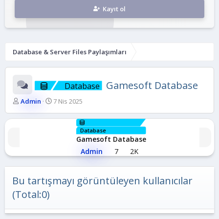
Kayıt ol
Database & Server Files Paylaşımları
Gamesoft Database
Database
K
B
Admin
7 Nis 2025
o
a
n
ş
b
l
Database
u
a
Gamesoft Database
y
n
Admin
7
2K
u
g
b
ı
a
ç
Bu tartışmayı görüntüleyen kullanıcılar
ş
t
l
a
(Total:0)
a
r
t
i
a
h