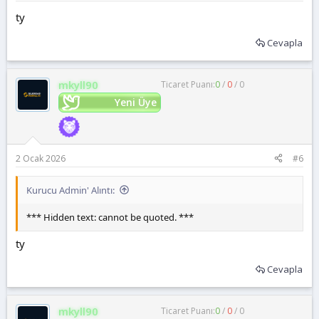
ty
Cevapla
mkyll90
Ticaret Puanı:
0
/
0
/
0
Yeni Üye
2 Ocak 2026
#6
Kurucu Admin' Alıntı:
*** Hidden text: cannot be quoted. ***
ty
Cevapla
mkyll90
Ticaret Puanı:
0
/
0
/
0