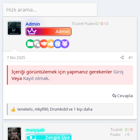
n
i
Admin
Ticaret Puanı:
0
/
0
/
0
Admin
7 Nis 2025
#1
İçeriği görüntülemek için yapmanız gerekenler
Giriş
Veya
Kayıt olmak
.
Cevapla
tenekelo
,
mkyll90
,
Drumkidd
ve 1 kişi daha
T
e
p
k
maqqab
Ticaret
0
/
0
i
Puanı:
/
0
l
Zengin Üye