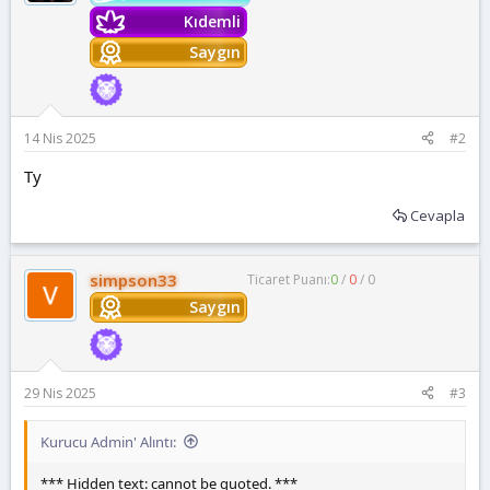
e
Kıdemli
r
:
Saygın
14 Nis 2025
#2
Ty
Cevapla
simpson33
Ticaret Puanı:
0
/
0
/
0
Saygın
29 Nis 2025
#3
Kurucu Admin' Alıntı:
*** Hidden text: cannot be quoted. ***