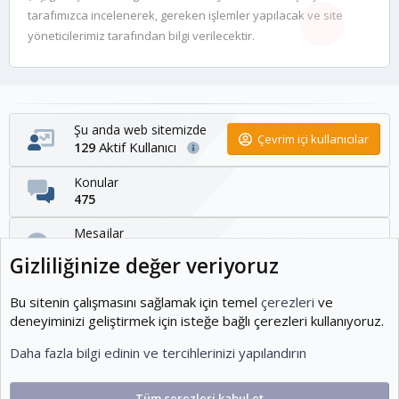
tarafımızca incelenerek, gereken işlemler yapılacak ve site
yöneticilerimiz tarafından bilgi verilecektir.
Şu anda web sitemizde
Çevrim içi kullanıcılar
Aktif Kullanıcı
129
Konular
475
Mesajlar
1,095
Gizliliğinize değer veriyoruz
Kullanıcılar
1,954
Bu sitenin çalışmasını sağlamak için temel
çerezleri
ve
deneyiminizi geliştirmek için isteğe bağlı çerezleri kullanıyoruz.
Son üye
Daha fazla bilgi edinin ve tercihlerinizi yapılandırın
KOEditor
Tüm çerezleri kabul et