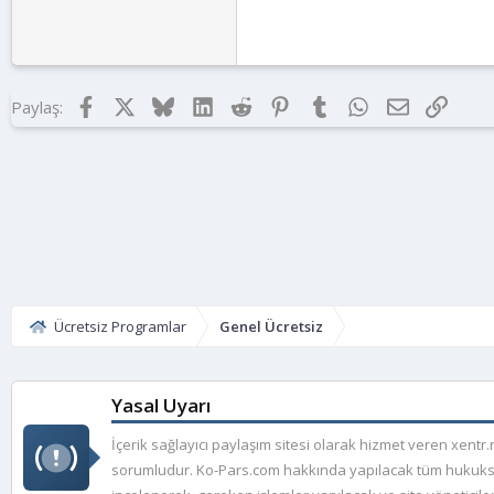
22
Times New Roman
26
Trebuchet MS
Verdana
Facebook
X
Bluesky
LinkedIn
Reddit
Pinterest
Tumblr
WhatsApp
E-posta
Link
Paylaş:
Ücretsiz Programlar
Genel Ücretsiz
Yasal Uyarı
İçerik sağlayıcı paylaşım sitesi olarak hizmet veren xent
sorumludur. Ko-Pars.com hakkında yapılacak tüm hukuksal şi