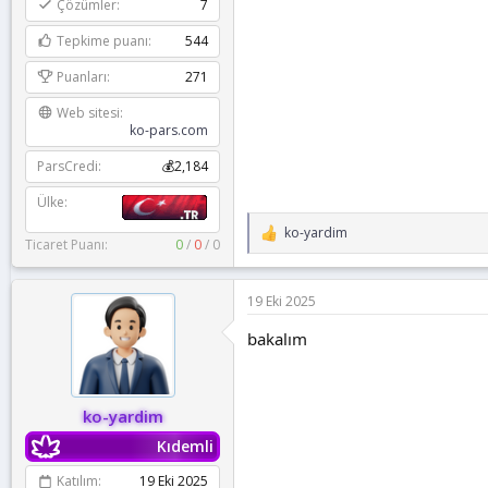
Çözümler
7
Tepkime puanı
544
Puanları
271
Web sitesi
ko-pars.com
ParsCredi
💰2,184
Ülke
ko-yardim
T
Ticaret Puanı:
0
/
0
/
0
e
p
k
19 Eki 2025
i
l
bakalım
e
r
:
ko-yardim
Kıdemli
Katılım
19 Eki 2025