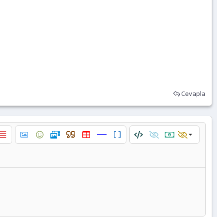
Cevapla
ala
hizala
etni yana yasla
Resim ekle
İfadeler
Medya
Alıntı
Tablo ekle
Yatay çizgi ekle
BB Kod aç/kapat
Kod
Spoyler
Charge
Gizle
Charge