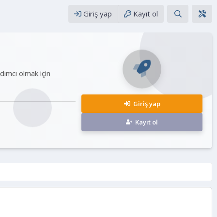
Giriş yap
Kayıt ol
rdımcı olmak için
Giriş yap
Kayıt ol