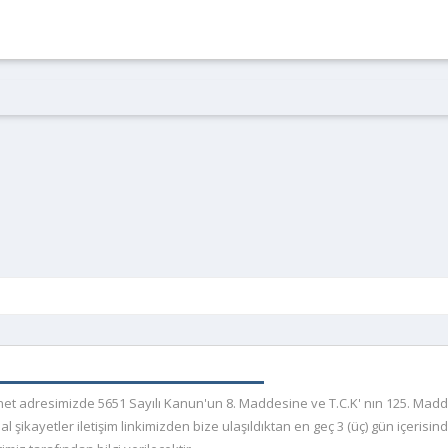
r.net adresimizde 5651 Sayılı Kanun'un 8. Maddesine ve T.C.K' nın 125. Mad
kayetler iletişim linkimizden bize ulaşıldıktan en geç 3 (üç) gün içerisind