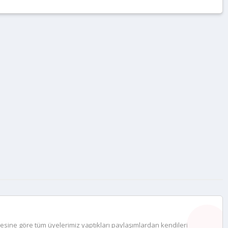
desine göre tüm üyelerimiz yaptıkları paylaşımlardan kendileri