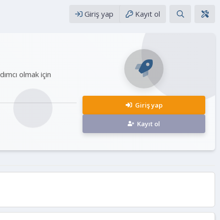
Giriş yap
Kayıt ol
rdımcı olmak için
Giriş yap
Kayıt ol