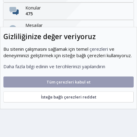
Konular
475
Mesajlar
1,095
Gizliliğinize değer veriyoruz
Kullanıcılar
1,954
Bu sitenin çalışmasını sağlamak için temel
çerezleri
ve
deneyiminizi geliştirmek için isteğe bağlı çerezleri kullanıyoruz.
Son üye
Daha fazla bilgi edinin ve tercihlerinizi yapılandırın
KOEditor
Tüm çerezleri kabul et
Cookies
Ko-ParsV2
Türkçe (TR)
İsteğe bağlı çerezleri reddet
Şartlar ve kurallar
Gizlilik politikası
Yardım
Ana sayfa
R
S
escort
S