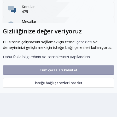
Konular
475
Mesajlar
1,095
Gizliliğinize değer veriyoruz
Kullanıcılar
1,954
Bu sitenin çalışmasını sağlamak için temel
çerezleri
ve
deneyiminizi geliştirmek için isteğe bağlı çerezleri kullanıyoruz.
Son üye
Daha fazla bilgi edinin ve tercihlerinizi yapılandırın
KOEditor
Tüm çerezleri kabul et
Cookies
Ko-ParsV2
Türkçe (TR)
İsteğe bağlı çerezleri reddet
Şartlar ve kurallar
Gizlilik politikası
Yardım
Ana sayfa
R
S
escort
S