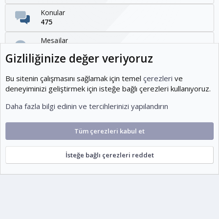
Konular
475
Mesajlar
1,095
Gizliliğinize değer veriyoruz
Kullanıcılar
1,954
Bu sitenin çalışmasını sağlamak için temel
çerezleri
ve
deneyiminizi geliştirmek için isteğe bağlı çerezleri kullanıyoruz.
Son üye
Daha fazla bilgi edinin ve tercihlerinizi yapılandırın
KOEditor
Tüm çerezleri kabul et
Cookies
Ko-ParsV2
Türkçe (TR)
İsteğe bağlı çerezleri reddet
Şartlar ve kurallar
Gizlilik politikası
Yardım
Ana sayfa
R
S
escort
S