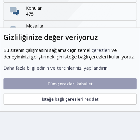
Konular
475
Mesajlar
1,095
Gizliliğinize değer veriyoruz
Kullanıcılar
1,954
Bu sitenin çalışmasını sağlamak için temel
çerezleri
ve
deneyiminizi geliştirmek için isteğe bağlı çerezleri kullanıyoruz.
Son üye
Daha fazla bilgi edinin ve tercihlerinizi yapılandırın
KOEditor
Tüm çerezleri kabul et
Cookies
Ko-ParsV2
Türkçe (TR)
İsteğe bağlı çerezleri reddet
Şartlar ve kurallar
Gizlilik politikası
Yardım
Ana sayfa
R
S
escort
S