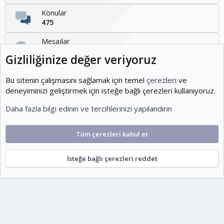
Konular
475
Mesajlar
1,095
Gizliliğinize değer veriyoruz
Kullanıcılar
1,954
Bu sitenin çalışmasını sağlamak için temel
çerezleri
ve
deneyiminizi geliştirmek için isteğe bağlı çerezleri kullanıyoruz.
Son üye
Daha fazla bilgi edinin ve tercihlerinizi yapılandırın
KOEditor
Tüm çerezleri kabul et
Cookies
Ko-ParsV2
Türkçe (TR)
İsteğe bağlı çerezleri reddet
Şartlar ve kurallar
Gizlilik politikası
Yardım
Ana sayfa
R
S
escort
S