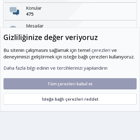
Konular
475
Mesajlar
1,095
Gizliliğinize değer veriyoruz
Kullanıcılar
1,954
Bu sitenin çalışmasını sağlamak için temel
çerezleri
ve
deneyiminizi geliştirmek için isteğe bağlı çerezleri kullanıyoruz.
Son üye
Daha fazla bilgi edinin ve tercihlerinizi yapılandırın
KOEditor
Tüm çerezleri kabul et
Cookies
Ko-ParsV2
Türkçe (TR)
İsteğe bağlı çerezleri reddet
Şartlar ve kurallar
Gizlilik politikası
Yardım
Ana sayfa
R
S
escort
S