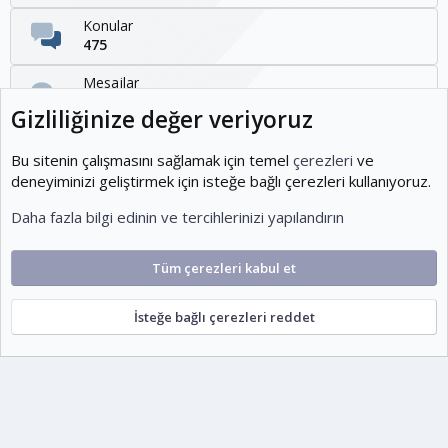
Konular
475
Mesajlar
1,095
Gizliliğinize değer veriyoruz
Kullanıcılar
1,954
Bu sitenin çalışmasını sağlamak için temel
çerezleri
ve
deneyiminizi geliştirmek için isteğe bağlı çerezleri kullanıyoruz.
Son üye
Daha fazla bilgi edinin ve tercihlerinizi yapılandırın
KOEditor
Tüm çerezleri kabul et
Cookies
Ko-ParsV2
Türkçe (TR)
İsteğe bağlı çerezleri reddet
Şartlar ve kurallar
Gizlilik politikası
Yardım
Ana sayfa
R
S
escort
S