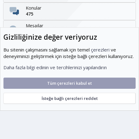
Konular
475
Mesajlar
1,095
Gizliliğinize değer veriyoruz
Kullanıcılar
1,954
Bu sitenin çalışmasını sağlamak için temel
çerezleri
ve
deneyiminizi geliştirmek için isteğe bağlı çerezleri kullanıyoruz.
Son üye
Daha fazla bilgi edinin ve tercihlerinizi yapılandırın
KOEditor
Tüm çerezleri kabul et
Cookies
Ko-ParsV2
Türkçe (TR)
İsteğe bağlı çerezleri reddet
Şartlar ve kurallar
Gizlilik politikası
Yardım
Ana sayfa
R
S
escort
S