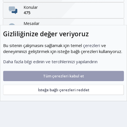
Konular
475
Mesajlar
1,095
Gizliliğinize değer veriyoruz
Kullanıcılar
1,954
Bu sitenin çalışmasını sağlamak için temel
çerezleri
ve
deneyiminizi geliştirmek için isteğe bağlı çerezleri kullanıyoruz.
Son üye
Daha fazla bilgi edinin ve tercihlerinizi yapılandırın
KOEditor
Tüm çerezleri kabul et
Cookies
Ko-ParsV2
Türkçe (TR)
İsteğe bağlı çerezleri reddet
Şartlar ve kurallar
Gizlilik politikası
Yardım
Ana sayfa
R
S
escort
S